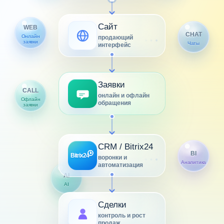
Сайт
WEB
CHAT
Онлайн
продающий
заявки
Чаты
интерфейс
Заявки
CALL
онлайн и офлайн
Офлайн
обращения
заявки
CRM / Bitrix24
BI
воронки и
Аналитика
автоматизация
AI
AI
Сделки
контроль и рост
продаж